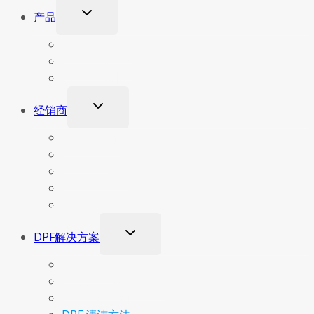
切
产品
换
子
DPF清洗机6.0
菜
DPF清洗机5.0
单
DPF 清洁剂
切
经销商
换
子
成为经销商
菜
经营理念
单
DPF清洗业务
DPF 培训
支持
切
DPF解决方案
换
子
我们的技术
菜
结构和工作原理 DPF
单
DPF 堵塞材料