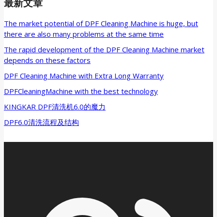
最新文章
The market potential of DPF Cleaning Machine is huge, but
there are also many problems at the same time
The rapid development of the DPF Cleaning Machine market
depends on these factors
DPF Cleaning Machine with Extra Long Warranty
DPFCleaningMachine with the best technology
KINGKAR DPF清洗机6.0的魔力
DPF6.0清洗流程及结构