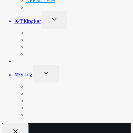
DPF 清洁方法
DPF 测试结果
切
关于Kingkar
换
子
公司简介
菜
证书
单
新闻
视频
联系我们
切
简体中文
换
子
English
菜
Español
单
Русский
Português
Français